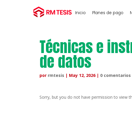
Inicio
Planes de pago
N
Técnicas e ins
de datos
por
rmtesis
|
May 12, 2026
|
0 comentarios
Sorry, but you do not have permission to view th