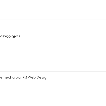
clamaciones
4
e Chile #310
te hecha por RM Web Design