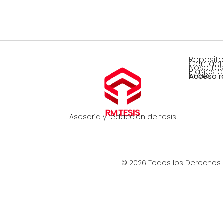
Reposito
Contáct
Nosotro
Planes 
Inicio
Acceso r
Asesoría y redacción de tesis
© 2026 Todos los Derechos